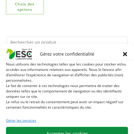
Choix des
options
Gérez votre confidentialité
Ils pourraient vous plaire
Nous utilisons des technologies telles que les cookies pour stocker et/ou
accéder aux informations relatives aux appareils. Nous le faisons afin
d’améliorer l’expérience de navigation et d’afficher des publicités (non)
1
LEVURE ACTIVE + - PROBIOTIQUE CHEVAL - FLORE
personnalisées.
Le fait de consentir à ces technologies nous permettra de traiter des
INTESTINALE ET DIGESTION
2
données telles que le comportement de navigation ou des identifiants
TERRE DE DIATOMEE - PARASITES EXTERNES CHEVAL
uniques sur ce site.
Le refus ou le retrait du consentement peut avoir un impact négatif sur
3
HUILE D'ALGUES - OMEGA 3 CHEVAL - DHA ET EPA
certaines fonctionnalités et caractéristiques du site.
Gérer les services
Accepter les cookies