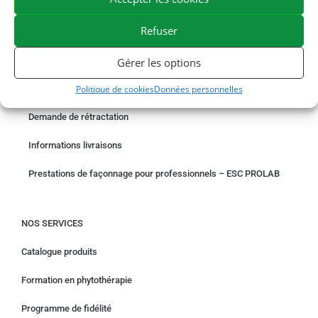
EXPÉDITION EN 48/72H
LIVRAISON OFFERTE EN FRANCE DÈS 75 €
PAIEMENT SÉCURISÉ
BESOIN D'AIDE ?
Refuser
COMMANDER EN LIGNE
Gérer les options
Politique de cookies
Données personnelles
Un problème avec votre commande ?
Demande de rétractation
Informations livraisons
Prestations de façonnage pour professionnels – ESC PROLAB
NOS SERVICES
Catalogue produits
Formation en phytothérapie
Programme de fidélité