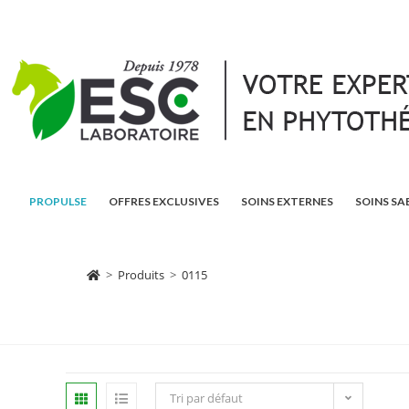
PROPULSE
OFFRES EXCLUSIVES
SOINS EXTERNES
SOINS SA
>
Produits
>
0115
Tri par défaut