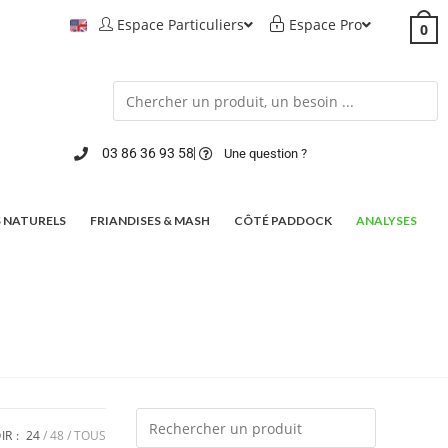
Espace Particuliers
Espace Pro
0
03 86 36 93 58
Une question ?
 NATURELS
FRIANDISES & MASH
CÔTÉ PADDOCK
ANALYSES
IR :
24
48
TOUS