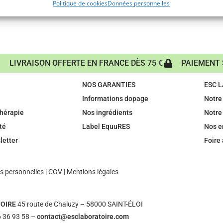
Politique de cookies
Données personnelles
LIVRAISON OFFERTE EN FRANCE DÈS 75 €
PAIEMENT 
NOS GARANTIES
ESC 
Informations dopage
Notre 
hérapie
Nos ingrédients
Notre
té
Label EquuRES
Nos 
letter
Foire
 personnelles
|
CGV
|
Mentions légales
OIRE
45 route de Chaluzy – 58000 SAINT-ÉLOI
 36 93 58 –
contact@esclaboratoire.com