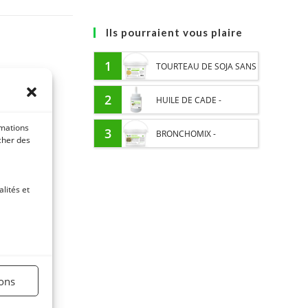
Ils pourraient vous plaire
1
TOURTEAU DE SOJA SANS
OGM - APPORT EN
2
HUILE DE CADE -
PROTÉINES ET SOUTIEN
rmations
ASSAINIT ET PROTÈGE LES
3
BRONCHOMIX -
icher des
ÉNERGÉTIQUE POUR
SABOTS DE L’HUMIDITÉ
RESPIRATION CHEVAL -
CHEVAUX
lités et
MÉLANGE DE PLANTES
ions