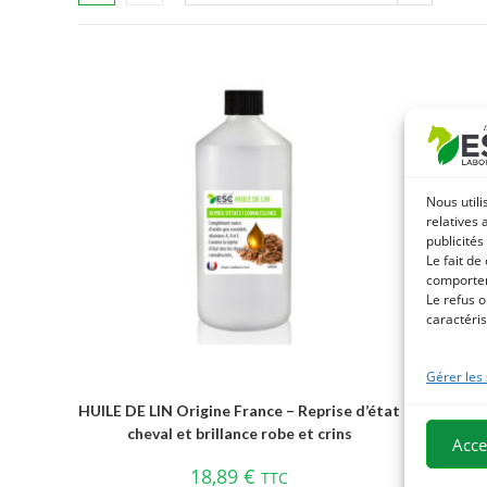
Nous utili
relatives 
publicités
Le fait de
comportem
Le refus o
caractéris
Gérer les
HUILE DE LIN Origine France – Reprise d’état
cheval et brillance robe et crins
Acce
18,89
€
TTC