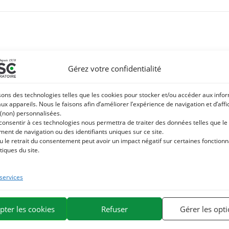
Gérez votre confidentialité
sons des technologies telles que les cookies pour stocker et/ou accéder aux info
aux appareils. Nous le faisons afin d’améliorer l’expérience de navigation et d’aff
 (non) personnalisées.
 consentir à ces technologies nous permettra de traiter des données telles que le
ent de navigation ou des identifiants uniques sur ce site.
u le retrait du consentement peut avoir un impact négatif sur certaines fonctionna
tiques du site.
 services
pter les cookies
Refuser
Gérer les opt