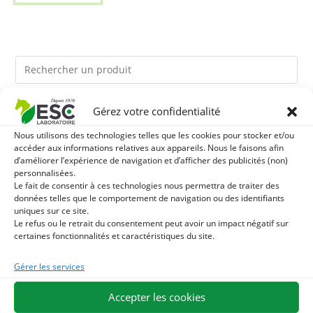
Gérez votre confidentialité
Ils pourraient vous plaire
Nous utilisons des technologies telles que les cookies pour stocker et/ou
accéder aux informations relatives aux appareils. Nous le faisons afin
1
TERRE DE DIATOMEE - PARASITES EXTERNES CHEVAL
d’améliorer l’expérience de navigation et d’afficher des publicités (non)
personnalisées.
2
Le fait de consentir à ces technologies nous permettra de traiter des
DEMELANT-LUSTRANT - SOIN ROBE ET CRINIÈRE
données telles que le comportement de navigation ou des identifiants
uniques sur ce site.
CHEVAL - ENRICHI EN VITAMINE B ET HUILE D'ONAGRE
3
JUS D'ALOE VERA - SOURCE DE NOMBREUX
Le refus ou le retrait du consentement peut avoir un impact négatif sur
certaines fonctionnalités et caractéristiques du site.
NUTRIMENTS - BIEN-ÊTRE DIGESTIF CHEVAL
Gérer les services
EXPÉDITION EN 48/72H
LIVRAISON OFFERTE EN FRANCE DÈS 75 €
Accepter les cookies
PAIEMENT SÉCURISÉ
BESOIN D'AIDE ?