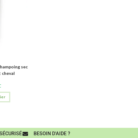
hampoing sec
t cheval
C
ier
SÉCURISÉ
BESOIN D'AIDE ?