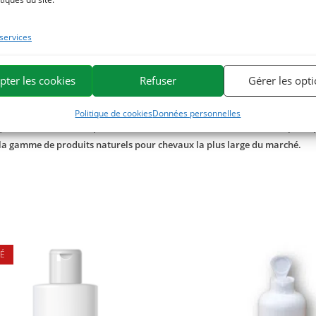
 services
s également une
lotion de soin lustrante pour queues et crinières
. 
pter les cookies
Refuser
Gérer les opt
e en vitamine B5 et huile de macadamia nourrit naturellement l’épid
Politique de cookies
Données personnelles
ine. Nous sommes spécialisés dans la sélection et l’utilisation de princip
 la gamme de produits naturels pour chevaux la plus large du marché.
É