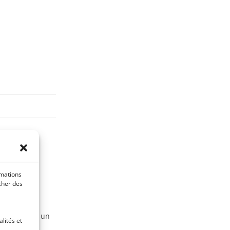
:
tement
rmations
icher des
st également un
lités et