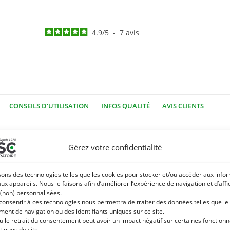
4.9
/
5
-
7
avis
CONSEILS D'UTILISATION
INFOS QUALITÉ
AVIS CLIENTS
ur, brillance et vitalité aux poils et aux crins des chevaux 
Gérez votre confidentialité
io actifs doux et non agressifs et d’un dérivé d’huile de coco. For
oco nourrit et lisse la fibre capillaire.
sons des technologies telles que les cookies pour stocker et/ou accéder aux info
aux appareils. Nous le faisons afin d’améliorer l’expérience de navigation et d’aff
 (non) personnalisées.
 consentir à ces technologies nous permettra de traiter des données telles que le
ent de navigation ou des identifiants uniques sur ce site.
nce et vitalité aux poils et aux crins. Sa bonne odeur de lavande e
u le retrait du consentement peut avoir un impact négatif sur certaines fonctionna
tiques du site.