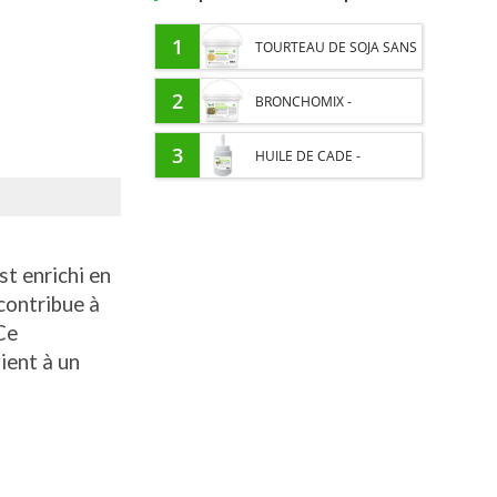
1
TOURTEAU DE SOJA SANS
OGM - APPORT EN
2
BRONCHOMIX -
PROTÉINES ET SOUTIEN
RESPIRATION CHEVAL -
3
HUILE DE CADE -
ÉNERGÉTIQUE POUR
MÉLANGE DE PLANTES
ASSAINIT ET PROTÈGE LES
CHEVAUX
SABOTS DE L’HUMIDITÉ
st enrichi en
contribue à
 Ce
ient à un