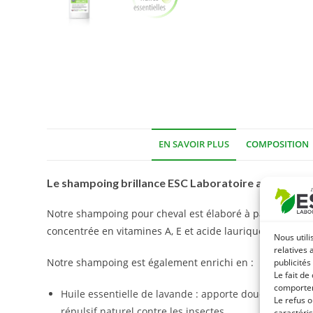
EN SAVOIR PLUS
COMPOSITION
Le shampoing brillance ESC Laboratoire apporte douce
Notre shampoing pour cheval est élaboré à partir de tens
concentrée en vitamines A, E et acide laurique; l’huile de c
Nous utili
relatives 
Notre shampoing est également enrichi en :
publicités
Le fait de
comportem
Huile essentielle de lavande : apporte douceur, brilla
Le refus o
répulsif naturel contre les insectes.
caractéris