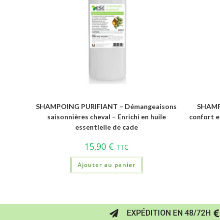
SHAMPOING PURIFIANT – Démangeaisons
SHAMP
saisonnières cheval – Enrichi en huile
confort es
essentielle de cade
15,90
€
TTC
Ajouter au panier
EXPÉDITION EN 48/72H