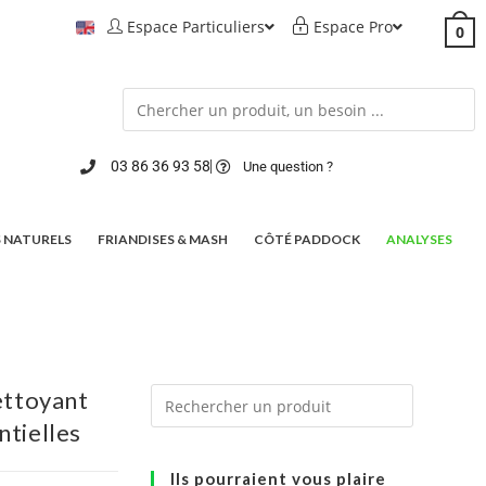
Espace Particuliers
Espace Pro
0
03 86 36 93 58
Une question ?
 NATURELS
FRIANDISES & MASH
CÔTÉ PADDOCK
ANALYSES
ttoyant
ntielles
Ils pourraient vous plaire