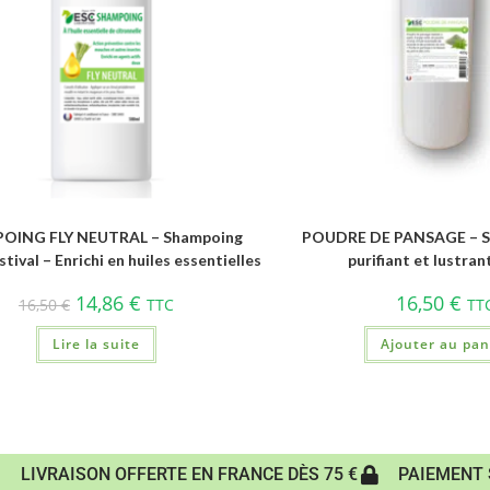
OING FLY NEUTRAL – Shampoing
POUDRE DE PANSAGE – S
tival – Enrichi en huiles essentielles
purifiant et lustran
14,86
€
16,50
€
16,50
€
TTC
TT
Lire la suite
Ajouter au pan
LIVRAISON OFFERTE EN FRANCE DÈS 75 €
PAIEMENT 