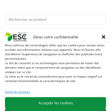
Ils pourraient vous plaire
Gérez votre confidentialité
Nous utilisons des technologies telles que les cookies pour stocker et/ou
1
BRONCHOMIX - RESPIRATION CHEVAL - MÉLANGE DE
accéder aux informations relatives aux appareils. Nous le faisons afin
d’améliorer l’expérience de navigation et d’afficher des publicités (non)
PLANTES
personnalisées.
2
TOURTEAU DE SOJA SANS OGM - APPORT EN
Le fait de consentir à ces technologies nous permettra de traiter des
données telles que le comportement de navigation ou des identifiants
PROTÉINES ET SOUTIEN ÉNERGÉTIQUE POUR CHEVAUX
3
uniques sur ce site.
ONGUENT NUTRITION A LA KERATINE - SOIN CORNE
Le refus ou le retrait du consentement peut avoir un impact négatif sur
certaines fonctionnalités et caractéristiques du site.
SÈCHE NOURRISSANT - FORMULE PRO EXPERT
Gérer les services
EXPÉDITION EN 48/72H
LIVRAISON OFFERTE EN FRANCE DÈS 75 €
Accepter les cookies
PAIEMENT SÉCURISÉ
BESOIN D'AIDE ?