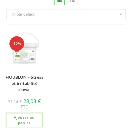
Tri par défaut
-10%
HOUBLON – Stress
et irritabilité
cheval
28,03
€
31,14
€
TTC
Ajouter au
panier