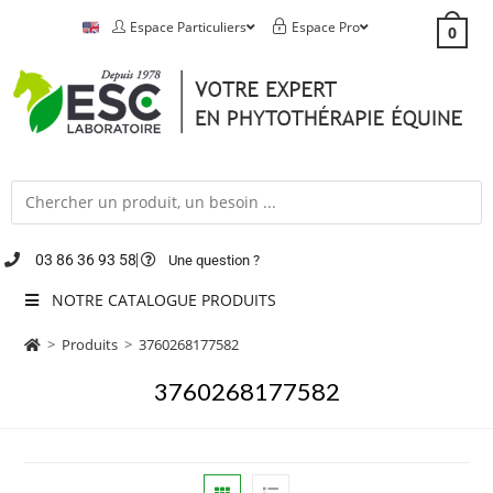
Espace Particuliers
Espace Pro
0
03 86 36 93 58
Une question ?
NOTRE CATALOGUE PRODUITS
>
Produits
>
3760268177582
3760268177582