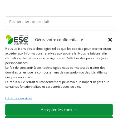
Ils pourraient vous plaire
Gérez votre confidentialité
Nous utilisons des technologies telles que les cookies pour stocker et/ou
1
LEVURE ACTIVE + - PROBIOTIQUE CHEVAL - FLORE
accéder aux informations relatives aux appareils. Nous le faisons afin
d’améliorer l’expérience de navigation et d’afficher des publicités (non)
personnalisées.
INTESTINALE ET DIGESTION
2
HUILE DE CADE - ASSAINIT ET PROTÈGE LES SABOTS
Le fait de consentir à ces technologies nous permettra de traiter des
données telles que le comportement de navigation ou des identifiants
DE L’HUMIDITÉ
uniques sur ce site.
3
TOURTEAU DE SOJA SANS OGM - APPORT EN
Le refus ou le retrait du consentement peut avoir un impact négatif sur
certaines fonctionnalités et caractéristiques du site.
PROTÉINES ET SOUTIEN ÉNERGÉTIQUE POUR CHEVAUX
Gérer les services
EXPÉDITION EN 48/72H
LIVRAISON OFFERTE EN FRANCE DÈS 75 €
Accepter les cookies
PAIEMENT SÉCURISÉ
BESOIN D'AIDE ?