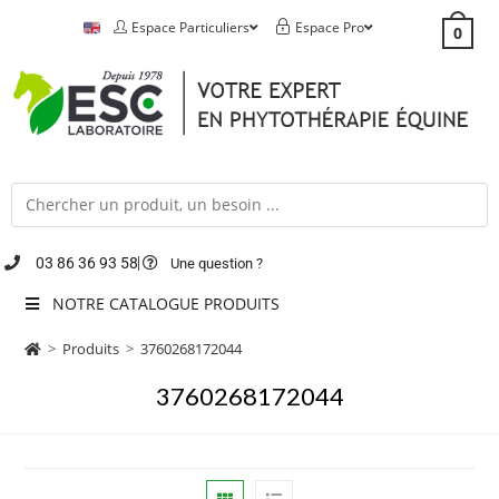
Espace Particuliers
Espace Pro
0
03 86 36 93 58
Une question ?
NOTRE CATALOGUE PRODUITS
>
Produits
>
3760268172044
3760268172044