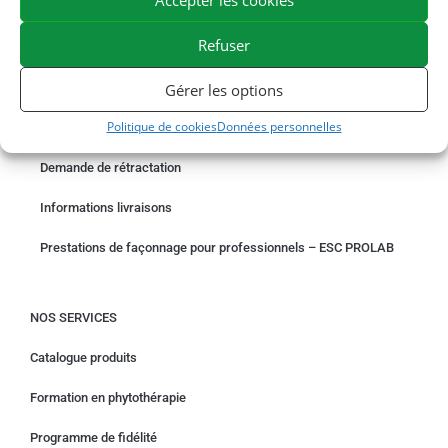
EXPÉDITION EN 48/72H
LIVRAISON OFFERTE EN FRANCE DÈS 75 €
PAIEMENT SÉCURISÉ
BESOIN D'AIDE ?
Refuser
Gérer les options
COMMANDER EN LIGNE
Politique de cookies
Données personnelles
Un problème avec votre commande ?
Demande de rétractation
Informations livraisons
Prestations de façonnage pour professionnels – ESC PROLAB
NOS SERVICES
Catalogue produits
Formation en phytothérapie
Programme de fidélité