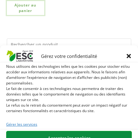
Ajouter au
panier
Gérez votre confidentialité
Ils pourraient vous plaire
Nous utilisons des technologies telles que les cookies pour stocker et/ou
accéder aux informations relatives aux appareils. Nous le faisons afin
d’améliorer l’expérience de navigation et d’afficher des publicités (non)
1
BRONCHOMIX - RESPIRATION CHEVAL - MÉLANGE DE
personnalisées.
Le fait de consentir à ces technologies nous permettra de traiter des
PLANTES
données telles que le comportement de navigation ou des identifiants
2
TOURTEAU DE SOJA SANS OGM - APPORT EN
uniques sur ce site.
Le refus ou le retrait du consentement peut avoir un impact négatif sur
PROTÉINES ET SOUTIEN ÉNERGÉTIQUE POUR CHEVAUX
3
CHARDON-MARIE - DÉTOX FOIE CHEVAL - PLANTE PURE
certaines fonctionnalités et caractéristiques du site.
Gérer les services
Accepter les cookies