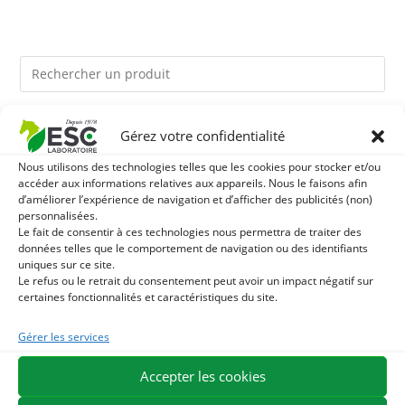
Ils pourraient vous plaire
Gérez votre confidentialité
Nous utilisons des technologies telles que les cookies pour stocker et/ou
1
LEVURE ACTIVE + - PROBIOTIQUE CHEVAL - FLORE
accéder aux informations relatives aux appareils. Nous le faisons afin
d’améliorer l’expérience de navigation et d’afficher des publicités (non)
personnalisées.
INTESTINALE ET DIGESTION
2
HUILE D'ALGUES - OMEGA 3 CHEVAL - DHA ET EPA
Le fait de consentir à ces technologies nous permettra de traiter des
données telles que le comportement de navigation ou des identifiants
uniques sur ce site.
3
ARTHROMIX - RAIDEURS ET CONFORT ARTICULAIRE
Le refus ou le retrait du consentement peut avoir un impact négatif sur
certaines fonctionnalités et caractéristiques du site.
CHEVAL - MÉLANGE DE PLANTES
Gérer les services
EXPÉDITION EN 48/72H
LIVRAISON OFFERTE EN FRANCE DÈS 75 €
Accepter les cookies
PAIEMENT SÉCURISÉ
BESOIN D'AIDE ?