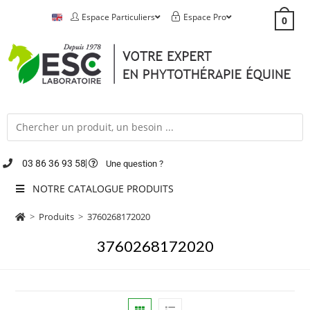
Espace Particuliers
Espace Pro
0
03 86 36 93 58
Une question ?
NOTRE CATALOGUE PRODUITS
>
Produits
>
3760268172020
3760268172020