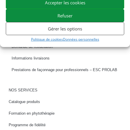
Accepter les cookies
EXPÉDITION EN 48/72H
LIVRAISON OFFERTE EN FRANCE DÈS 75 €
PAIEMENT SÉCURISÉ
BESOIN D'AIDE ?
Refuser
COMMANDER EN LIGNE
Gérer les options
Un problème avec votre commande ?
Politique de cookies
Données personnelles
Demande de rétractation
Informations livraisons
Prestations de façonnage pour professionnels – ESC PROLAB
NOS SERVICES
Catalogue produits
Formation en phytothérapie
Programme de fidélité