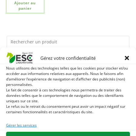
Ajouter au
panier
Gérez votre confidentialité
Ils pourraient vous plaire
Nous utilisons des technologies telles que les cookies pour stocker et/ou
accéder aux informations relatives aux appareils. Nous le faisons afin
1
TERRE DE DIATOMEE - PARASITES EXTERNES CHEVAL
d’améliorer l’expérience de navigation et d’afficher des publicités (non)
personnalisées.
Le fait de consentir à ces technologies nous permettra de traiter des
2
DEMELANT-LUSTRANT - SOIN ROBE ET CRINIÈRE
données telles que le comportement de navigation ou des identifiants
uniques sur ce site.
CHEVAL - ENRICHI EN VITAMINE B ET HUILE D'ONAGRE
3
Le refus ou le retrait du consentement peut avoir un impact négatif sur
JUS D'ALOE VERA - SOURCE DE NOMBREUX
certaines fonctionnalités et caractéristiques du site.
NUTRIMENTS - BIEN-ÊTRE DIGESTIF CHEVAL
Gérer les services