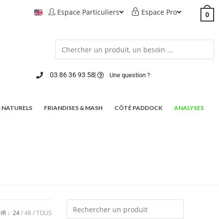
Espace Particuliers
Espace Pro
0
03 86 36 93 58
Une question ?
 NATURELS
FRIANDISES & MASH
CÔTÉ PADDOCK
ANALYSES
IR :
24
48
TOUS