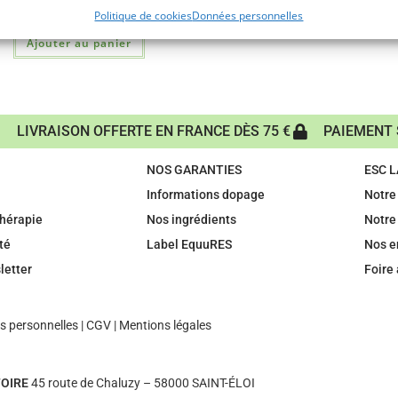
23,10
€
TTC
Politique de cookies
Données personnelles
Ajouter au panier
LIVRAISON OFFERTE EN FRANCE DÈS 75 €
PAIEMENT 
NOS GARANTIES
ESC 
Informations dopage
Notre 
hérapie
Nos ingrédients
Notre
té
Label EquuRES
Nos 
letter
Foire
 personnelles
|
CGV
|
Mentions légales
OIRE
45 route de Chaluzy – 58000 SAINT-ÉLOI