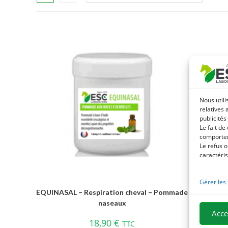
Nous utili
relatives 
publicités
Le fait de
comportem
Le refus o
caractéris
Gérer les
EQUINASAL – Respiration cheval – Pommade
SOIN VE
naseaux
du cheva
Acce
18,90
€
TTC