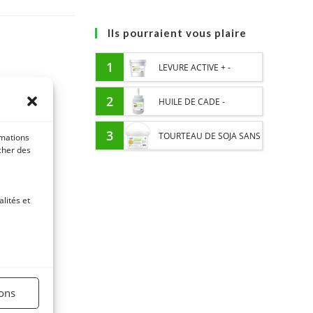
Ils pourraient vous plaire
1
LEVURE ACTIVE + -
PROBIOTIQUE CHEVAL -
2
HUILE DE CADE -
FLORE INTESTINALE ET
ASSAINIT ET PROTÈGE LES
3
TOURTEAU DE SOJA SANS
rmations
icher des
DIGESTION
SABOTS DE L’HUMIDITÉ
OGM - APPORT EN
PROTÉINES ET SOUTIEN
lités et
ÉNERGÉTIQUE POUR
CHEVAUX
ions