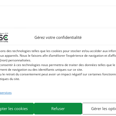
Gérez votre confidentialité
sons des technologies telles que les cookies pour stocker et/ou accéder aux info
aux appareils. Nous le faisons afin d’améliorer l’expérience de navigation et d’aff
 (non) personnalisées.
 consentir à ces technologies nous permettra de traiter des données telles que le
ent de navigation ou des identifiants uniques sur ce site.
u le retrait du consentement peut avoir un impact négatif sur certaines fonctionna
tiques du site.
 services
GETAL – Nourrit et protège la peau
l – A base de cire d’abeille et beurre
pter les cookies
Refuser
Gérer les opt
de karité