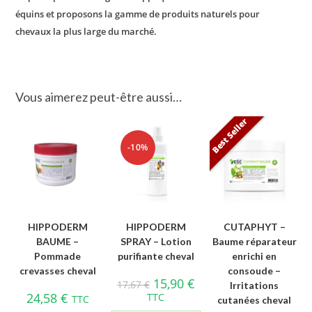
équins et proposons la gamme de produits naturels pour
chevaux la plus large du marché.
Vous aimerez peut-être aussi…
Best Seller
-10%
HIPPODERM
HIPPODERM
CUTAPHYT –
BAUME –
SPRAY – Lotion
Baume réparateur
Pommade
purifiante cheval
enrichi en
crevasses cheval
consoude –
15,90
€
17,67
€
Irritations
24,58
€
TTC
TTC
cutanées cheval