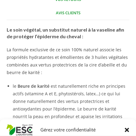
AVIS CLIENTS
Le soin végétal, un substitut naturel à la vaseline afin
de protéger
l’épiderme du cheval :
La formule exclusive de ce soin 100% naturel associe les
propriétés hydratantes et émollientes de 3 huiles végétales
combinées aux vertus protectrices de la cire d’abeille et du
beurre de karité :
le
Beure de karité
est naturellement riche en principes
actifs (vitamine A et E, phytostérols, latex…) ce qui lui
donne naturellement des vertus protectrices et
antioxydantes pour l’épiderme. Le beurre de karité
nourrit la peau en profondeur et apaise les irritations
dues aux frottements.
Gérez votre confidentialité
la
Cire d’abeille
: les propriétés de la cire d’abeille pour