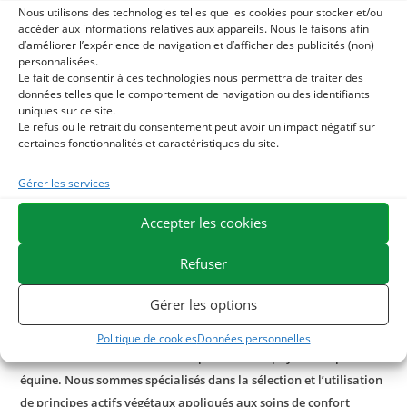
la peau sont multiples. Avant tout, elle permet de
Nous utilisons des technologies telles que les cookies pour stocker et/ou
accéder aux informations relatives aux appareils. Nous le faisons afin
protéger de la déshydratation et d’adoucir l’épiderme.
d’améliorer l’expérience de navigation et d’afficher des publicités (non)
Elle possède également des vertus assainissantes
personnalisées.
intéressantes.
Le fait de consentir à ces technologies nous permettra de traiter des
données telles que le comportement de navigation ou des identifiants
Notre soin végétal nourrit en profondeur la peau du cheval
uniques sur ce site.
en cas d’irritations et protège des agressions extérieures.
Le refus ou le retrait du consentement peut avoir un impact négatif sur
certaines fonctionnalités et caractéristiques du site.
Avec quoi associer le soin vaseline végétale ?
Gérer les services
Pour une action naturelle une fois que la peau est bien
Accepter les cookies
nourrie, l’utilisation du
Gel d’aloe vera
naturellement très
riche en vitamines, minéraux et oligo-élément pourra
Refuser
également contribuer à apaiser les irritations et favoriser la
régénération naturelle de l’épiderme. Formule sans
Gérer les options
paraben, sans silicone.
Politique de cookies
Données personnelles
ESC Laboratoire est une société pionnière en phytothérapie
équine. Nous sommes spécialisés dans la sélection et l’utilisation
de principes actifs végétaux appliqués aux soins de confort