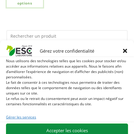
options
Gérez votre confidentialité
Ils pourraient vous plaire
Nous utilisons des technologies telles que les cookies pour stocker et/ou
accéder aux informations relatives aux appareils. Nous le faisons afin
1
TOURTEAU DE SOJA SANS OGM - APPORT EN
d’améliorer l’expérience de navigation et d’afficher des publicités (non)
personnalisées.
Le fait de consentir à ces technologies nous permettra de traiter des
PROTÉINES ET SOUTIEN ÉNERGÉTIQUE POUR CHEVAUX
2
BRONCHOMIX - RESPIRATION CHEVAL - MÉLANGE DE
données telles que le comportement de navigation ou des identifiants
uniques sur ce site.
PLANTES
Le refus ou le retrait du consentement peut avoir un impact négatif sur
3
HARPAGOPHYTUM - RAIDEURS ET SENSIBILITÉ
certaines fonctionnalités et caractéristiques du site.
ARTICULAIRE CHEVAL - PLANTE PURE
Gérer les services
Accepter les cookies
EXPÉDITION EN 48/72H
LIVRAISON OFFERTE EN FRANCE DÈS 75 €