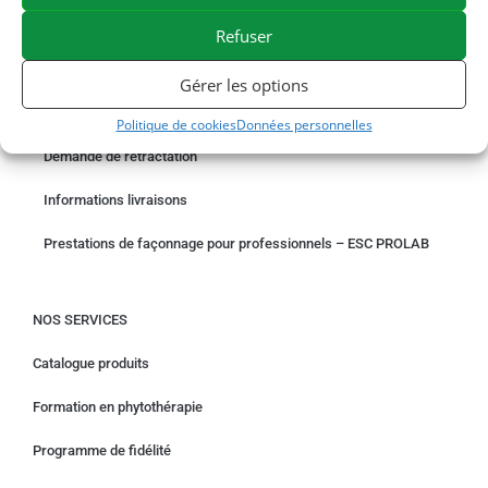
PAIEMENT SÉCURISÉ
BESOIN D'AIDE ?
Refuser
COMMANDER EN LIGNE
Gérer les options
Un problème avec votre commande ?
Politique de cookies
Données personnelles
Demande de rétractation
Informations livraisons
Prestations de façonnage pour professionnels – ESC PROLAB
NOS SERVICES
Catalogue produits
Formation en phytothérapie
Programme de fidélité