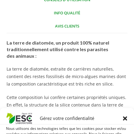
INFO QUALITÉ
AVIS CLIENTS
La terre de diatomée, un produit 100% naturel
traditionnellement utilisé contre les parasites
des animaux :
La terre de diatomée, extraite de carrières naturelles,
contient des restes fossilisés de micro-algues marines dont
la composition caractéristique est très riche en silice.
Cette composition lui confère certaines propriétés uniques.
En effet, la structure de la silice contenue dans la terre de
diatomée est comparable à des microscopiques cristaux
Gérez votre confidentialité
qui agissent par dessiccation des parasites.
Nous utilisons des technologies telles que les cookies pour stocker et/ou
La richesse en silice de la terre de diatomée lui confère
accéder aux informations relatives aux appareils. Nous le faisons afin