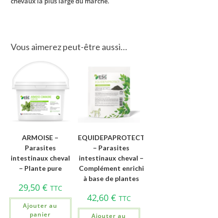
chevaux la plus large du marché.
Vous aimerez peut-être aussi…
ARMOISE –
EQUIDEPAPROTECT
Parasites
– Parasites
intestinaux cheval
intestinaux cheval –
– Plante pure
Complément enrichi
à base de plantes
29,50
€
TTC
42,60
€
TTC
Ajouter au
panier
Ajouter au