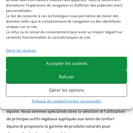
d’améliorer l’expérience de navigation et d’afficher des publicités (non)
également une charge minérale puissante utile pour la
personnalisées.
santé de la robe, des crins et des sabots.
Le fait de consentir à ces technologies nous permettra de traiter des
données telles que le comportement de navigation ou des identifiants
uniques sur ce site.
La terre de diatomée est traditionnellement utilisée en
Le refus ou le retrait du consentement peut avoir un impact négatif sur
usage externe afin de lutter contre les parasites externes :
certaines fonctionnalités et caractéristiques du site.
puces, poux, tiques, acariens …
Gérer les services
Quelle synergie avec la terre de diatomée ?
Accepter les cookies
En action complémentaire de la terre de diatomée, vous
pouvez distribuer
Equidepaprotect
, complément de
Refuser
phytonutrition enrichi à base de plantes utilisées lors de
Gérer les options
parasitisme digestif.
Politique de cookies
Données personnelles
ESC Laboratoire est une société pionnière en phytothérapie
équine. Nous sommes spécialisés dans la sélection et l’utilisation
de principes actifs végétaux appliqués aux soins de confort
équins et proposons la gamme de produits naturels pour