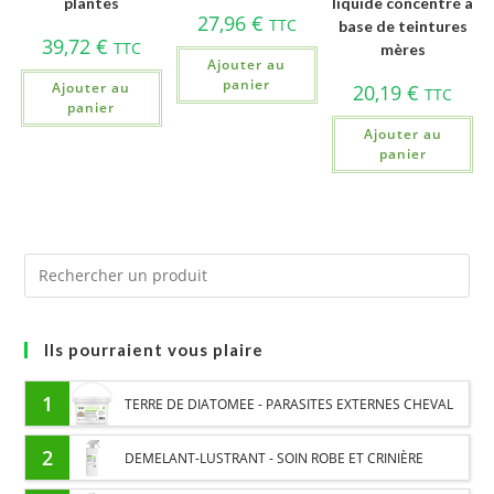
plantes
liquide concentré à
27,96
€
TTC
base de teintures
39,72
€
TTC
mères
Ajouter au
panier
Ajouter au
20,19
€
TTC
panier
Ajouter au
panier
Ils pourraient vous plaire
1
TERRE DE DIATOMEE - PARASITES EXTERNES CHEVAL
2
DEMELANT-LUSTRANT - SOIN ROBE ET CRINIÈRE