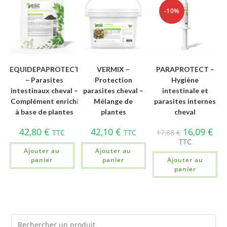
-10%
EQUIDEPAPROTECT
VERMIX –
PARAPROTECT –
– Parasites
Protection
Hygiène
intestinaux cheval –
parasites cheval –
intestinale et
Complément enrichi
Mélange de
parasites internes
à base de plantes
plantes
cheval
42,80
€
42,10
€
16,09
€
TTC
TTC
17,88
€
TTC
Ajouter au
Ajouter au
panier
panier
Ajouter au
panier