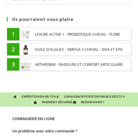
Ils pourraient vous plaire
1
LEVURE ACTIVE + - PROBIOTIQUE CHEVAL - FLORE
INTESTINALE ET DIGESTION
2
HUILE D'ALGUES - OMEGA 3 CHEVAL - DHA ET EPA
3
ARTHROMIX - RAIDEURS ET CONFORT ARTICULAIRE
CHEVAL - MÉLANGE DE PLANTES
EXPÉDITION EN 48/72H
LIVRAISON OFFERTE EN FRANCE DÈS 75 €
PAIEMENT SÉCURISÉ
BESOIN D'AIDE ?
COMMANDER EN LIGNE
Un problème avec votre commande ?