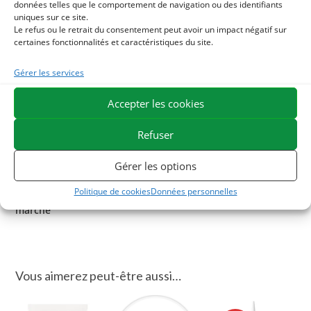
données telles que le comportement de navigation ou des identifiants
Parasyl est un complément liquide qui soutient les
uniques sur ce site.
processus de défense naturelle en cas de parasites
Le refus ou le retrait du consentement peut avoir un impact négatif sur
certaines fonctionnalités et caractéristiques du site.
intestinaux chez le cheval :
Gérer les services
L’efficacité de Parasyl est due à l’association de 5 teintures
mères : absinthe – ail – armoise – échinacée – tanaisie.
Accepter les cookies
ESC Laboratoire est une société pionnière en
Refuser
phytothérapie équine. Nous sommes spécialisés dans la
sélection et l’utilisation de principes actifs végétaux
Gérer les options
appliqués aux soins de confort équins et proposons la
Politique de cookies
Données personnelles
gamme de produits naturels pour chevaux la plus large du
marché
Vous aimerez peut-être aussi…