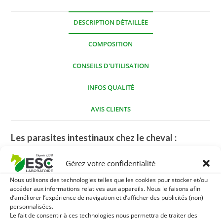
DESCRIPTION DÉTAILLÉE
COMPOSITION
CONSEILS D'UTILISATION
INFOS QUALITÉ
AVIS CLIENTS
Les parasites intestinaux chez le cheval :
Les parasites intestinaux induisent une moins bonne
Gérez votre confidentialité
assimilation des aliments et un affaiblissement du système
Nous utilisons des technologies telles que les cookies pour stocker et/ou
immunitaire, pouvant expliquer de moins bonnes
accéder aux informations relatives aux appareils. Nous le faisons afin
performances sportives pour les adultes et de croissance
d’améliorer l’expérience de navigation et d’afficher des publicités (non)
personnalisées.
pour les jeunes poulains.
Le fait de consentir à ces technologies nous permettra de traiter des