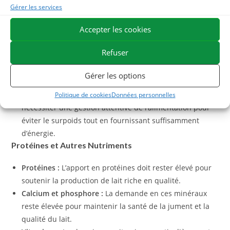
Gérer les services
production de lait. La lactation est le moment où la jument
a les besoins énergétiques les plus élevés.
Accepter les cookies
Énergie
Refuser
Augmentation significative de l’apport énergétique :
Gérer les options
Pour soutenir la production de lait, l’apport énergétique
doit être considérablement augmenté. Cela peut
Politique de cookies
Données personnelles
nécessiter une gestion attentive de l’alimentation pour
éviter le surpoids tout en fournissant suffisamment
d’énergie.
Protéines et Autres Nutriments
Protéines :
L’apport en protéines doit rester élevé pour
soutenir la production de lait riche en qualité.
Calcium et phosphore :
La demande en ces minéraux
reste élevée pour maintenir la santé de la jument et la
qualité du lait.