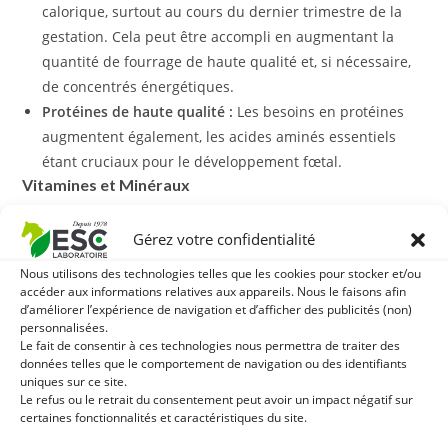
calorique, surtout au cours du dernier trimestre de la
gestation. Cela peut être accompli en augmentant la
quantité de fourrage de haute qualité et, si nécessaire,
de concentrés énergétiques.
Protéines de haute qualité :
Les besoins en protéines
augmentent également, les acides aminés essentiels
étant cruciaux pour le développement fœtal.
Vitamines et Minéraux
Calcium et phosphore :
Essentiels pour le
Gérez votre confidentialité
développement squelettique du poulain.
Nous utilisons des technologies telles que les cookies pour stocker et/ou
Zinc, cuivre et sélénium :
Importants pour la santé
accéder aux informations relatives aux appareils. Nous le faisons afin
fœtale et le soutien de l’immunité.
d’améliorer l’expérience de navigation et d’afficher des publicités (non)
personnalisées.
Vitamines A, D et E :
Cruciales pour le développement et
Le fait de consentir à ces technologies nous permettra de traiter des
la santé de la jument et du fœtus.
données telles que le comportement de navigation ou des identifiants
Nutrition Durant la Lactation de la Jument
uniques sur ce site.
Le refus ou le retrait du consentement peut avoir un impact négatif sur
certaines fonctionnalités et caractéristiques du site.
Après la naissance, les besoins nutritionnels de la jument
augmentent de façon significative pour soutenir la