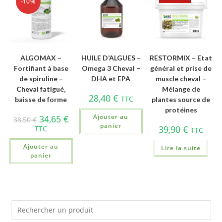
-10%
ALGOMAX –
HUILE D’ALGUES –
RESTORMIX – Etat
Fortifiant à base
Omega 3 Cheval –
général et prise de
de spiruline –
DHA et EPA
muscle cheval –
Cheval fatigué,
Mélange de
28,40
€
TTC
baisse de forme
plantes source de
protéines
Ajouter au
34,65
€
38,50
€
panier
39,90
€
TTC
TTC
Ajouter au
Lire la suite
panier