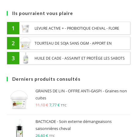
Ils pourraient vous plaire
1
LEVURE ACTIVE + - PROBIOTIQUE CHEVAL - FLORE
INTESTINALE ET DIGESTION
2
TOURTEAU DE SOJA SANS OGM - APPORT EN
PROTÉINES ET SOUTIEN ÉNERGÉTIQUE POUR CHEVAUX
3
HUILE DE CADE - ASSAINIT ET PROTÈGE LES SABOTS
DE L’HUMIDITÉ
Derniers produits consultés
GRAINES DE LIN - OFFRE ANTI-GASPI - Graines non
cuites
11,10
€
7,77
€
TTC
BACTICADE - Soin externe démangeaisons
saisonnières cheval
26,60
€
TTC