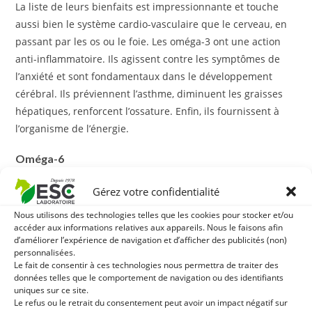
La liste de leurs bienfaits est impressionnante et touche
aussi bien le système cardio-vasculaire que le cerveau, en
passant par les os ou le foie. Les oméga-3 ont une action
anti-inflammatoire. Ils agissent contre les symptômes de
l’anxiété et sont fondamentaux dans le développement
cérébral. Ils préviennent l’asthme, diminuent les graisses
hépatiques, renforcent l’ossature. Enfin, ils fournissent à
l’organisme de l’énergie.
Oméga-6
Eux aussi jouent un rôle dans la santé du capital osseux,
Gérez votre confidentialité
dans le fonctionnement cérébral. Ils favorisent la pousse
Nous utilisons des technologies telles que les cookies pour stocker et/ou
des phanères, améliorent la peau, participent à la
accéder aux informations relatives aux appareils. Nous le faisons afin
d’améliorer l’expérience de navigation et d’afficher des publicités (non)
régulation du métabolisme et diminuent les réactions
personnalisées.
allergiques, ainsi que les symptômes arthritiques.
Le fait de consentir à ces technologies nous permettra de traiter des
données telles que le comportement de navigation ou des identifiants
L’équilibre oméga-3 / oméga-6 dans l’alimentation du
uniques sur ce site.
Le refus ou le retrait du consentement peut avoir un impact négatif sur
cheval est important, car les oméga-3 sont principalement