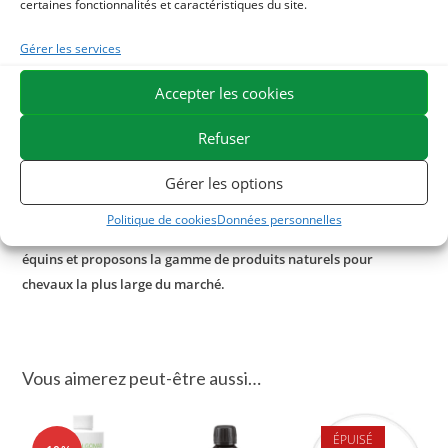
certaines fonctionnalités et caractéristiques du site.
convertis en molécules anti-inflammatoires tandis que les
oméga-6 sont convertis en composés pro-inflammatoires.
Gérer les services
Le rapport optimal omégas 3 / omégas 6 pour le cheval est
Accepter les cookies
aujourd’hui estimé entre 1 : 4 et 1 : 6 d’acides gras oméga-3
Refuser
à oméga-6.
Gérer les options
ESC Laboratoire est une société pionnière en phytothérapie
équine. Nous sommes spécialisés dans la sélection et l’utilisation
Politique de cookies
Données personnelles
de principes actifs végétaux appliqués aux soins de confort
équins et proposons la gamme de produits naturels pour
chevaux la plus large du marché.
Vous aimerez peut-être aussi…
ÉPUISÉ