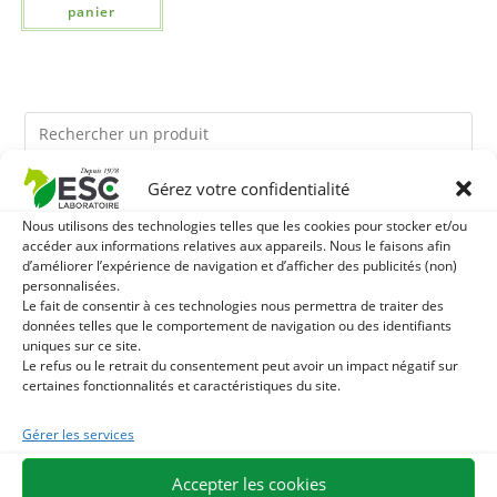
panier
Gérez votre confidentialité
Ils pourraient vous plaire
Nous utilisons des technologies telles que les cookies pour stocker et/ou
accéder aux informations relatives aux appareils. Nous le faisons afin
1
LEVURE ACTIVE + - PROBIOTIQUE CHEVAL - FLORE
d’améliorer l’expérience de navigation et d’afficher des publicités (non)
personnalisées.
Le fait de consentir à ces technologies nous permettra de traiter des
INTESTINALE ET DIGESTION
2
HUILE DE CADE - ASSAINIT ET PROTÈGE LES SABOTS
données telles que le comportement de navigation ou des identifiants
uniques sur ce site.
DE L’HUMIDITÉ
Le refus ou le retrait du consentement peut avoir un impact négatif sur
3
TOURTEAU DE SOJA SANS OGM - APPORT EN
certaines fonctionnalités et caractéristiques du site.
PROTÉINES ET SOUTIEN ÉNERGÉTIQUE POUR CHEVAUX
Gérer les services
Accepter les cookies
EXPÉDITION EN 48/72H
LIVRAISON OFFERTE EN FRANCE DÈS 75 €