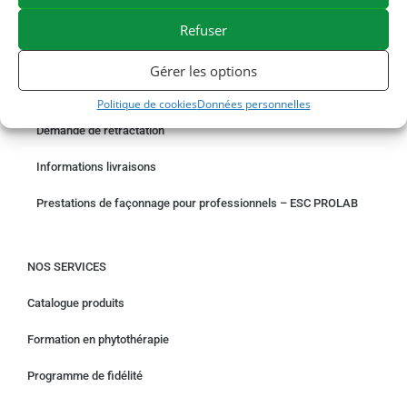
PAIEMENT SÉCURISÉ
BESOIN D'AIDE ?
Refuser
COMMANDER EN LIGNE
Gérer les options
Un problème avec votre commande ?
Politique de cookies
Données personnelles
Demande de rétractation
Informations livraisons
Prestations de façonnage pour professionnels – ESC PROLAB
NOS SERVICES
Catalogue produits
Formation en phytothérapie
Programme de fidélité