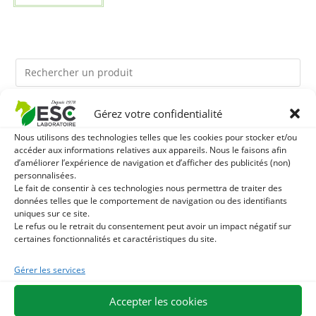
Gérez votre confidentialité
Ils pourraient vous plaire
Nous utilisons des technologies telles que les cookies pour stocker et/ou
accéder aux informations relatives aux appareils. Nous le faisons afin
1
TERRE DE DIATOMEE - PARASITES EXTERNES CHEVAL
d’améliorer l’expérience de navigation et d’afficher des publicités (non)
personnalisées.
2
Le fait de consentir à ces technologies nous permettra de traiter des
DEMELANT-LUSTRANT - SOIN ROBE ET CRINIÈRE
données telles que le comportement de navigation ou des identifiants
uniques sur ce site.
CHEVAL - ENRICHI EN VITAMINE B ET HUILE D'ONAGRE
3
JUS D'ALOE VERA - SOURCE DE NOMBREUX
Le refus ou le retrait du consentement peut avoir un impact négatif sur
certaines fonctionnalités et caractéristiques du site.
NUTRIMENTS - BIEN-ÊTRE DIGESTIF CHEVAL
Gérer les services
EXPÉDITION EN 48/72H
LIVRAISON OFFERTE EN FRANCE DÈS 75 €
Accepter les cookies
PAIEMENT SÉCURISÉ
BESOIN D'AIDE ?