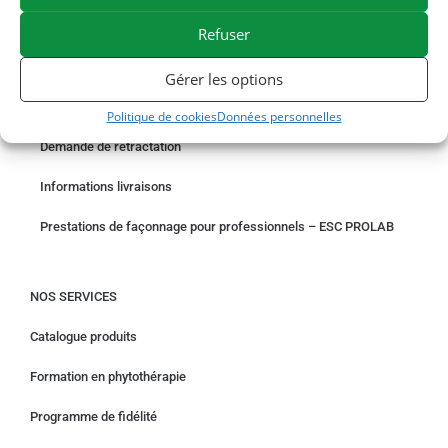
PAIEMENT SÉCURISÉ
BESOIN D'AIDE ?
Refuser
COMMANDER EN LIGNE
Gérer les options
Un problème avec votre commande ?
Politique de cookies
Données personnelles
Demande de rétractation
Informations livraisons
Prestations de façonnage pour professionnels – ESC PROLAB
NOS SERVICES
Catalogue produits
Formation en phytothérapie
Programme de fidélité