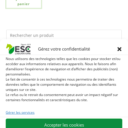
panier
Gérez votre confidentialité
Ils pourraient vous plaire
Nous utilisons des technologies telles que les cookies pour stocker et/ou
accéder aux informations relatives aux appareils. Nous le faisons afin
1
TERRE DE DIATOMEE - PARASITES EXTERNES CHEVAL
d’améliorer l’expérience de navigation et d’afficher des publicités (non)
personnalisées.
Le fait de consentir à ces technologies nous permettra de traiter des
2
JUS D'ALOE VERA - SOURCE DE NOMBREUX
données telles que le comportement de navigation ou des identifiants
uniques sur ce site.
NUTRIMENTS - BIEN-ÊTRE DIGESTIF CHEVAL
Le refus ou le retrait du consentement peut avoir un impact négatif sur
3
DEMELANT-LUSTRANT - SOIN ROBE ET CRINIÈRE
certaines fonctionnalités et caractéristiques du site.
CHEVAL - ENRICHI EN VITAMINE B ET HUILE D'ONAGRE
Gérer les services
Accepter les cookies
EXPÉDITION EN 48/72H
LIVRAISON OFFERTE EN FRANCE DÈS 75 €