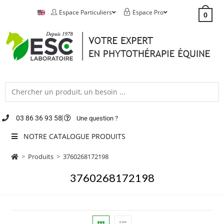
Espace Particuliers
Espace Pro
0
03 86 36 93 58
Une question ?
NOTRE CATALOGUE PRODUITS
>
Produits
>
3760268172198
3760268172198