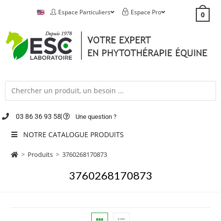
Espace Particuliers
Espace Pro
0
03 86 36 93 58
Une question ?
NOTRE CATALOGUE PRODUITS
>
Produits
>
3760268170873
3760268170873