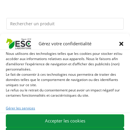
Ils pourraient vous plaire
Gérez votre confidentialité
Nous utilisons des technologies telles que les cookies pour stocker et/ou
1
LEVURE ACTIVE + - PROBIOTIQUE CHEVAL - FLORE
accéder aux informations relatives aux appareils. Nous le faisons afin
d’améliorer l’expérience de navigation et d’afficher des publicités (non)
personnalisées.
INTESTINALE ET DIGESTION
2
HUILE D'ALGUES - OMEGA 3 CHEVAL - DHA ET EPA
Le fait de consentir à ces technologies nous permettra de traiter des
données telles que le comportement de navigation ou des identifiants
uniques sur ce site.
3
ARTHROMIX - RAIDEURS ET CONFORT ARTICULAIRE
Le refus ou le retrait du consentement peut avoir un impact négatif sur
certaines fonctionnalités et caractéristiques du site.
CHEVAL - MÉLANGE DE PLANTES
Gérer les services
EXPÉDITION EN 48/72H
LIVRAISON OFFERTE EN FRANCE DÈS 75 €
Accepter les cookies
PAIEMENT SÉCURISÉ
BESOIN D'AIDE ?