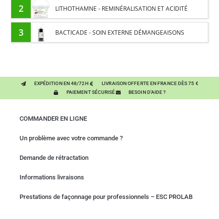
PROTÉINES ET SOUTIEN ÉNERGÉTIQUE POUR CHEVAUX
2
LITHOTHAMNE - REMINÉRALISATION ET ACIDITÉ
GASTRIQUE CHEVAL - PLANTE PURE
3
BACTICADE - SOIN EXTERNE DÉMANGEAISONS
SAISONNIÈRES CHEVAL
EXPÉDITION EN 48/72H
LIVRAISON OFFERTE EN FRANCE DÈS 75 €
PAIEMENT SÉCURISÉ
BESOIN D'AIDE ?
COMMANDER EN LIGNE
Un problème avec votre commande ?
Demande de rétractation
Informations livraisons
Prestations de façonnage pour professionnels – ESC PROLAB