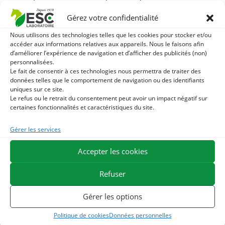
de la jument ?
Gérez votre confidentialité
Les variations hormonales peuvent provoquer des douleurs
Nous utilisons des technologies telles que les cookies pour stocker et/ou
accéder aux informations relatives aux appareils. Nous le faisons afin
ovariennes similaires à des coliques sourdes, ainsi que des
d’améliorer l’expérience de navigation et d’afficher des publicités (non)
contractures musculaires, notamment au niveau des
personnalisées.
lombaires. L’utilisation de solutions naturelles vise à :
Le fait de consentir à ces technologies nous permettra de traiter des
données telles que le comportement de navigation ou des identifiants
uniques sur ce site.
Réguler le cycle hormonal :
Pour limiter les chaleurs trop
Le refus ou le retrait du consentement peut avoir un impact négatif sur
fréquentes ou douloureuses.
certaines fonctionnalités et caractéristiques du site.
Apaiser le comportement :
Réduire l’irritabilité,
Gérer les services
l’hypersensibilité au contact et l’anxiété.
Accepter les cookies
Améliorer la disponibilité au travail :
Soulager les raideurs
Refuser
dorsales pour retrouver une jument souple et concentrée.
Gérer les options
Des actifs naturels pour le confort ovarien
Politique de cookies
Données personnelles
La phytothérapie offre des solutions efficaces et non