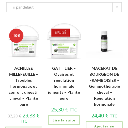
Tri par défaut
ÉPUISÉ
-10%
ACHILLEE
GATTILIER –
MACERAT DE
MILLEFEUILLE –
Ovaires et
BOURGEON DE
Troubles
régulation
FRAMBOISIER –
hormonaux et
hormonale
Gemmothérapie
confort digestif
juments – Plante
cheval –
cheval – Plante
pure
Régulation
pure
hormonale
25,30
€
TTC
29,88
€
24,40
€
33,20
€
TTC
Lire la suite
TTC
Ajouter au