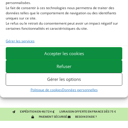
personnalisées.
Le fait de consentir à ces technologies nous permettra de traiter des
données telles que le comportement de navigation ou des identifiants
uniques sur ce site.
Le refus ou le retrait du consentement peut avoir un impact négatif sur
certaines fonctionnalités et caractéristiques du site.
Ils pourraient vous plaire
Gérer les services
1
Accepter les cookies
TERRE DE DIATOMEE - PARASITES EXTERNES CHEVAL
Refuser
2
LEVURE ACTIVE + - PROBIOTIQUE CHEVAL - FLORE
Gérer les options
INTESTINALE ET DIGESTION
3
HUILE D'ALGUES - OMEGA 3 CHEVAL - DHA ET EPA
Politique de cookies
Données personnelles
EXPÉDITION EN 48/72H
LIVRAISON OFFERTE EN FRANCE DÈS 75 €
PAIEMENT SÉCURISÉ
BESOIN D'AIDE ?