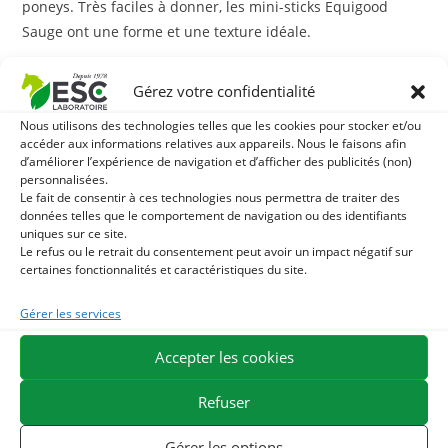
poneys. Très faciles à donner, les mini-sticks Equigood
Sauge ont une forme et une texture idéale.
Notre gamme de friandises Equigood a été développée
Gérez votre confidentialité
avec amour pour le plaisir des chevaux. Elle est élaborée à
Nous utilisons des technologies telles que les cookies pour stocker et/ou
base d’extraits végétaux, plantes, légumes et fruits.
accéder aux informations relatives aux appareils. Nous le faisons afin
d’améliorer l’expérience de navigation et d’afficher des publicités (non)
ESC Laboratoire est une société pionnière en phytothérapie
personnalisées.
équine. Nous sommes spécialisés dans la sélection et l’utilisation
Le fait de consentir à ces technologies nous permettra de traiter des
données telles que le comportement de navigation ou des identifiants
de principes actifs végétaux appliqués aux soins de confort
uniques sur ce site.
équins et proposons la gamme de produits naturels pour
Le refus ou le retrait du consentement peut avoir un impact négatif sur
certaines fonctionnalités et caractéristiques du site.
chevaux la plus large du marché.
Gérer les services
Accepter les cookies
Vous aimerez peut-être aussi…
Refuser
Gérer les options