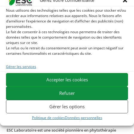
Gérez votre confidentialité
Nous utilisons des technologies telles que les cookies pour stocker et/ou
Notre macérat de bourgeon de Tilleul est produit en France
accéder aux informations relatives aux appareils. Nous le faisons afin
à partir de bourgeons certifiés bio.
d’améliorer l’expérience de navigation et d’afficher des publicités (non)
personnalisées.
Le fait de consentir à ces technologies nous permettra de traiter des
L’intérêt de la gemmothérapie est qu’elle utilise les tissus
données telles que le comportement de navigation ou des identifiants
embryonnaires des plantes pour agir sur l’organisme. Ces
uniques sur ce site.
Le refus ou le retrait du consentement peut avoir un impact négatif sur
tissus sont extraits des parties de plantes encore en
certaines fonctionnalités et caractéristiques du site.
croissance (les bourgeons ou les jeunes pousses) qui sont
particulièrement concentrés en principes actifs (minéraux,
Gérer les services
vitamines, phytohormones) nécessaires au bon
développement de la plante et à sa protection contre les
Accepter les cookies
agressions extérieures. Ces parties de plantes sont ensuite
Refuser
mises à macérer dans un mélange eau – alcool – glycérine
pendant plusieurs semaines. On obtient alors un macérat
Gérer les options
mère concentré, appelé également extrait hydroalcoolique
de bourgeons frais.
Politique de cookies
Données personnelles
ESC Laboratoire est une société pionnière en phytothérapie