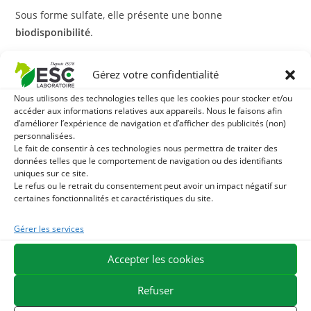
Sous forme sulfate, elle présente une bonne
biodisponibilité
.
Nos experts recommandent de distribuer la
Chondroïtine
Gérez votre confidentialité
pendant au moins 6 semaines chez le cheval travaillé
régulièrement ou suivi pour troubles articulaires.
Nous utilisons des technologies telles que les cookies pour stocker et/ou
accéder aux informations relatives aux appareils. Nous le faisons afin
d’améliorer l’expérience de navigation et d’afficher des publicités (non)
Avec quoi associer la Chondroïtine ?
personnalisées.
Le fait de consentir à ces technologies nous permettra de traiter des
En cas d’inconfort ou de raideur articulaire, nous
données telles que le comportement de navigation ou des identifiants
uniques sur ce site.
recommandons d’associer la
Chondroïtine
avec la
Le refus ou le retrait du consentement peut avoir un impact négatif sur
Glucosamine
pour uns synergie, optimale de soutien du
certaines fonctionnalités et caractéristiques du site.
cartilage articulaire.
Gérer les services
Son action peut également être renforcée par la
Accepter les cookies
phytothérapie, en l’associant à notre mélange de plantes
spécifiques
Arthromix
aux propriétés apaisantes,
Refuser
drainantes et reminéralisantes.