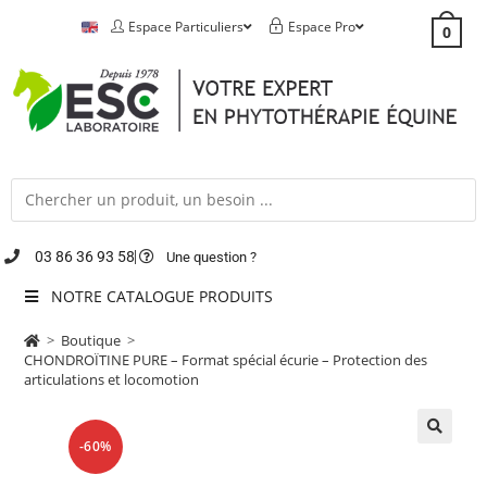
Espace Particuliers
Espace Pro
0
03 86 36 93 58
Une question ?
NOTRE CATALOGUE PRODUITS
>
Boutique
>
CHONDROÏTINE PURE – Format spécial écurie – Protection des
articulations et locomotion
-60%
🔍