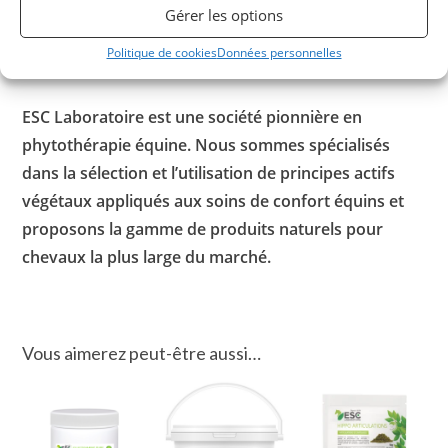
Gérer les options
Pour favoriser la récupération des membres après l’effort
vous pouvez appliquer notre argile prête à l’emploi enrichie
Politique de cookies
Données personnelles
en huiles essentielles :
Astrinjambes
.
ESC Laboratoire est une société pionnière en
phytothérapie équine. Nous sommes spécialisés
dans la sélection et l’utilisation de principes actifs
végétaux appliqués aux soins de confort équins et
proposons la gamme de produits naturels pour
chevaux la plus large du marché.
Vous aimerez peut-être aussi…