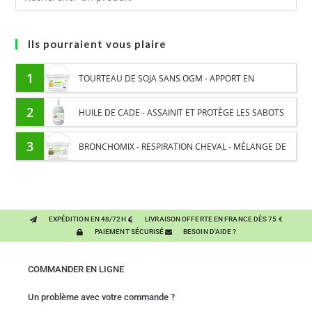
Ils pourraient vous plaire
1
TOURTEAU DE SOJA SANS OGM - APPORT EN
PROTÉINES ET SOUTIEN ÉNERGÉTIQUE POUR CHEVAUX
2
HUILE DE CADE - ASSAINIT ET PROTÈGE LES SABOTS
DE L’HUMIDITÉ
3
BRONCHOMIX - RESPIRATION CHEVAL - MÉLANGE DE
PLANTES
EXPÉDITION EN 48/72H
LIVRAISON OFFERTE EN FRANCE DÈS 75 €
PAIEMENT SÉCURISÉ
BESOIN D'AIDE ?
COMMANDER EN LIGNE
Un problème avec votre commande ?