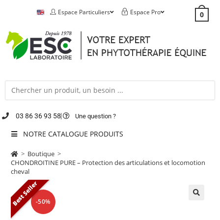
Espace Particuliers
Espace Pro
0
03 86 36 93 58
Une question ?
NOTRE CATALOGUE PRODUITS
>
Boutique
>
CHONDROITINE PURE – Protection des articulations et locomotion
cheval
Best Seller
-50%
🔍