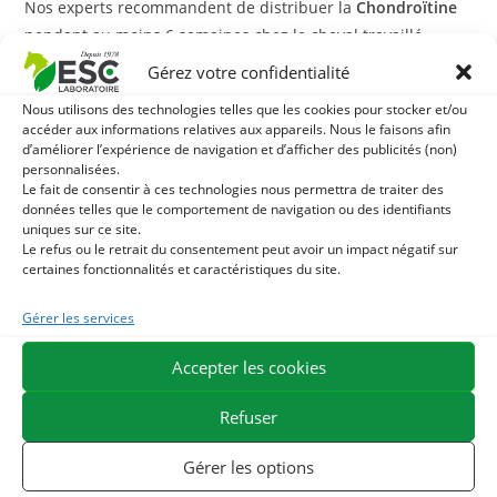
Nos experts recommandent de distribuer la
Chondroïtine
pendant au moins 6 semaines chez le cheval travaillé
régulièrement ou suivi pour troubles articulaires.
Gérez votre confidentialité
Avec quoi associer la Chondroïtine ?
Nous utilisons des technologies telles que les cookies pour stocker et/ou
accéder aux informations relatives aux appareils. Nous le faisons afin
d’améliorer l’expérience de navigation et d’afficher des publicités (non)
En cas d’inconfort ou de raideur articulaire, nous
personnalisées.
recommandons d’associer la
Chondroïtine
avec la
Le fait de consentir à ces technologies nous permettra de traiter des
données telles que le comportement de navigation ou des identifiants
Glucosamine
pour uns synergie, optimale de soutien du
uniques sur ce site.
cartilage articulaire.
Le refus ou le retrait du consentement peut avoir un impact négatif sur
certaines fonctionnalités et caractéristiques du site.
Son action peut également être renforcée par la
Gérer les services
phytothérapie, en l’associant à notre mélange de plantes
spécifiques
Arthromix
aux propriétés apaisantes,
Accepter les cookies
drainantes et reminéralisantes.
Refuser
Pour favoriser la récupération des membres après l’effort
vous pouvez appliquer notre argile prête à l’emploi enrichie
Gérer les options
en huiles essentielles :
Astrinjambes
.