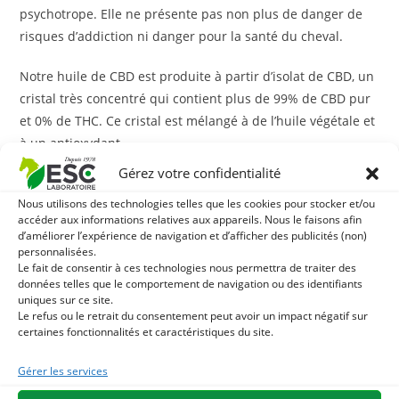
psychotrope. Elle ne présente pas non plus de danger de
risques d’addiction ni danger pour la santé du cheval.
Notre huile de CBD est produite à partir d’isolat de CBD, un
cristal très concentré qui contient plus de 99% de CBD pur
et 0% de THC. Ce cristal est mélangé à de l’huile végétale et
à un antioxydant.
Gérez votre confidentialité
La molécule de cannabidiol est reconnue pour ses
Nous utilisons des technologies telles que les cookies pour stocker et/ou
propriétés relaxantes donc recommandée chez les chevaux
accéder aux informations relatives aux appareils. Nous le faisons afin
présentant un tempérament angoissé ou trop chaud ou en
d’améliorer l’expérience de navigation et d’afficher des publicités (non)
période de stress.
personnalisées.
Le fait de consentir à ces technologies nous permettra de traiter des
données telles que le comportement de navigation ou des identifiants
L’huile de CBD possède également des propriétés
uniques sur ce site.
intéressantes en cas de raideurs articulaires.
Le refus ou le retrait du consentement peut avoir un impact négatif sur
certaines fonctionnalités et caractéristiques du site.
ESC Laboratoire est une société pionnière en phytothérapie
Gérer les services
équine. Nous sommes spécialisés dans la sélection et l’utilisation
de principes actifs végétaux appliqués aux soins de confort