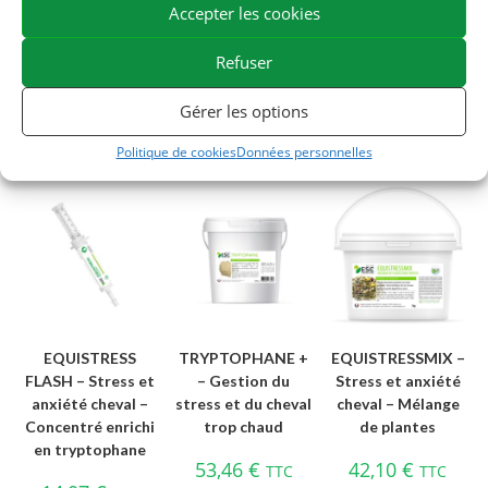
Accepter les cookies
équins et proposons la gamme de produits naturels pour
chevaux la plus large du marché.
Refuser
Gérer les options
Politique de cookies
Données personnelles
Vous aimerez peut-être aussi…
EQUISTRESS
TRYPTOPHANE +
EQUISTRESSMIX –
FLASH – Stress et
– Gestion du
Stress et anxiété
anxiété cheval –
stress et du cheval
cheval – Mélange
Concentré enrichi
trop chaud
de plantes
en tryptophane
53,46
€
42,10
€
TTC
TTC