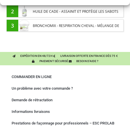
PROTÉINES ET SOUTIEN ÉNERGÉTIQUE POUR CHEVAUX
2
HUILE DE CADE - ASSAINIT ET PROTÈGE LES SABOTS
DE L’HUMIDITÉ
3
BRONCHOMIX - RESPIRATION CHEVAL - MÉLANGE DE
PLANTES
EXPÉDITION EN 48/72H
LIVRAISON OFFERTE EN FRANCE DÈS 75 €
PAIEMENT SÉCURISÉ
BESOIN D'AIDE ?
COMMANDER EN LIGNE
Un problème avec votre commande ?
Demande de rétractation
Informations livraisons
Prestations de façonnage pour professionnels – ESC PROLAB