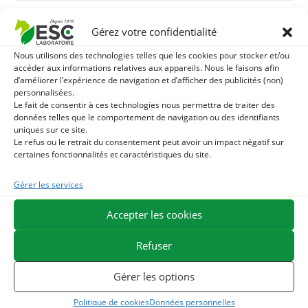
Description
Gérez votre confidentialité
ESC Laboratoire est une société pionnière en phytothérapie
Nous utilisons des technologies telles que les cookies pour stocker et/ou
accéder aux informations relatives aux appareils. Nous le faisons afin
équine. Nous sommes spécialisés dans la sélection et
d’améliorer l’expérience de navigation et d’afficher des publicités (non)
l’utilisation de principes actifs végétaux.
personnalisées.
Le fait de consentir à ces technologies nous permettra de traiter des
données telles que le comportement de navigation ou des identifiants
Vous souhaitez présenter les produits de la société ESC
uniques sur ce site.
Laboratoire à vos clients ? Distribuez le catalogue 2025 qui
Le refus ou le retrait du consentement peut avoir un impact négatif sur
reprend l’intégralité de la gamme
certaines fonctionnalités et caractéristiques du site.
Format : A5
Gérer les services
Accepter les cookies
Refuser
Ils pourraient vous plaire
Gérer les options
1
TOURTEAU DE SOJA SANS OGM - APPORT EN
Politique de cookies
Données personnelles