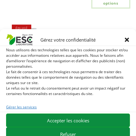
options
ÉPUISÉ
Gérez votre confidentialité
Nous utilisons des technologies telles que les cookies pour stocker et/ou
accéder aux informations relatives aux appareils. Nous le faisons afin
d’améliorer l’expérience de navigation et d’afficher des publicités (non)
personnalisées.
TERRE MARINE –
Le fait de consentir à ces technologies nous permettra de traiter des
Argile cheval
données telles que le comportement de navigation ou des identifiants
enrichie en
uniques sur ce site.
minéraux marins –
Le refus ou le retrait du consentement peut avoir un impact négatif sur
Prêt à l’emploi
certaines fonctionnalités et caractéristiques du site.
50,90
€
TTC
Gérer les services
Lire la suite
Accepter les cookies
Refuser