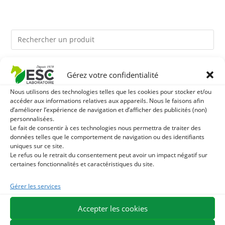
Ils pourraient vous plaire
Gérez votre confidentialité
Nous utilisons des technologies telles que les cookies pour stocker et/ou
1
LEVURE ACTIVE + - PROBIOTIQUE CHEVAL - FLORE
accéder aux informations relatives aux appareils. Nous le faisons afin
d’améliorer l’expérience de navigation et d’afficher des publicités (non)
INTESTINALE ET DIGESTION
personnalisées.
2
TOURTEAU DE SOJA SANS OGM - APPORT EN
Le fait de consentir à ces technologies nous permettra de traiter des
données telles que le comportement de navigation ou des identifiants
PROTÉINES ET SOUTIEN ÉNERGÉTIQUE POUR CHEVAUX
3
uniques sur ce site.
HUILE DE CADE - ASSAINIT ET PROTÈGE LES SABOTS
Le refus ou le retrait du consentement peut avoir un impact négatif sur
certaines fonctionnalités et caractéristiques du site.
DE L’HUMIDITÉ
Gérer les services
EXPÉDITION EN 48/72H
LIVRAISON OFFERTE EN FRANCE DÈS 75 €
Accepter les cookies
PAIEMENT SÉCURISÉ
BESOIN D'AIDE ?