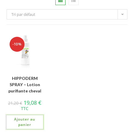
Tri par défaut
-10%
HIPPODERM
SPRAY – Lotion
purifiante cheval
19,08
€
21,20
€
TTC
Ajouter au
panier