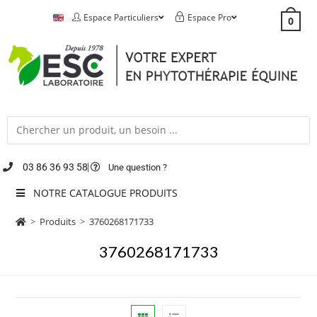
Espace Particuliers
Espace Pro
0
03 86 36 93 58
Une question ?
NOTRE CATALOGUE PRODUITS
>
Produits
>
3760268171733
3760268171733