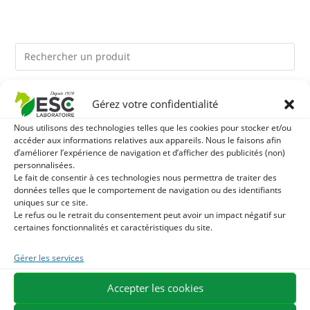
Ils pourraient vous plaire
Gérez votre confidentialité
Nous utilisons des technologies telles que les cookies pour stocker et/ou
1
LEVURE ACTIVE + - PROBIOTIQUE CHEVAL - FLORE
accéder aux informations relatives aux appareils. Nous le faisons afin
d’améliorer l’expérience de navigation et d’afficher des publicités (non)
personnalisées.
INTESTINALE ET DIGESTION
2
TERRE DE DIATOMEE - PARASITES EXTERNES CHEVAL
Le fait de consentir à ces technologies nous permettra de traiter des
données telles que le comportement de navigation ou des identifiants
uniques sur ce site.
3
BIOTINE CHEVAL - HYPERSPORT BIOTINE 3000 -
Le refus ou le retrait du consentement peut avoir un impact négatif sur
certaines fonctionnalités et caractéristiques du site.
FORMULE CONCENTRÉE 3000MG/KG
Gérer les services
EXPÉDITION EN 48/72H
LIVRAISON OFFERTE EN FRANCE DÈS 75 €
Accepter les cookies
PAIEMENT SÉCURISÉ
BESOIN D'AIDE ?